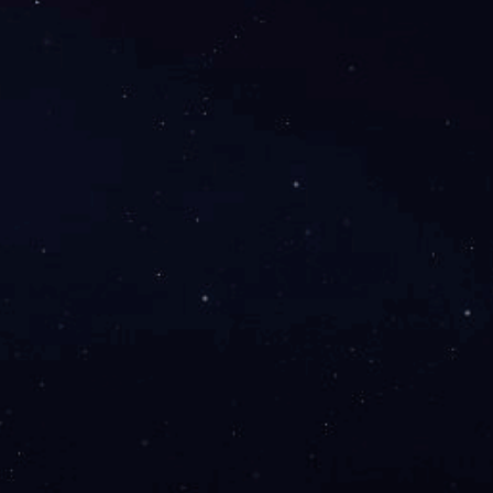
 | 买球投注平台 | 开云体育在线官方入口
|
 | 买球投注平台 | 开云体育在线官方入口
|