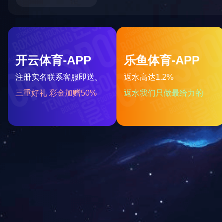
室
工程设计研究院有限责任公司