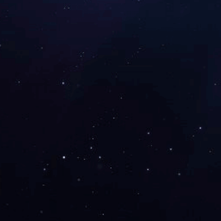
14300004448853216
分享：
扫码
CMEC手机版
CMEC官方微信
华体会官方网页版
|
江南平台
|
开云(中国)Kaiyun·官方网站
|
乐竞官网登
华体会官方网页版
|
江南平台
|
开云(中国)Kaiyun·官方网站
|
乐竞官网登