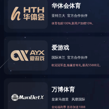
中设（上海）工程物流有限责任公司
4-03-04
文章来源：
阅读次数：
文字大小：【
大
中
小
】
（上海）工程物流有限责任公司
：91310113MA1GMP0B1M