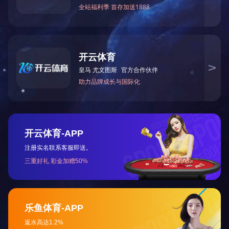
社会信用代码：9161000022052202XH
CMEC手机版
CMEC
华体会官方网页版
|
江南平台
|
开云(中国)Kaiyun·官方网站
|
乐竞官网
登录入口
|
九州平台
|
乐鱼网页版
|
c7网页版
|
网投在线
|
开云体育APP网