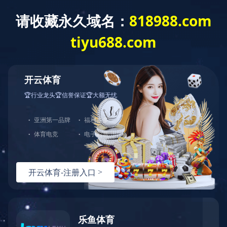
EN
|
繁體
业务领域
社会责任
企业文化
加入我们