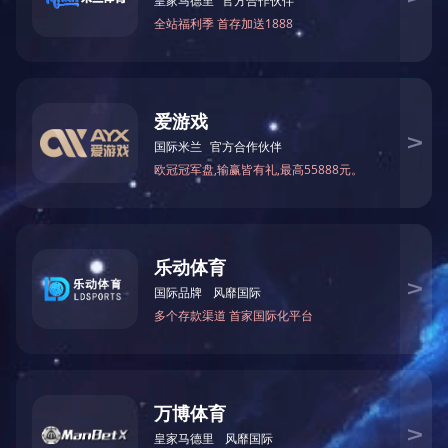
26号高新集团大楼513室
）：机械工业勘察设计研究院有限公司