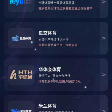
陕西中机岩土工程有限责任公司兰州分公司
发布时间：2024-03-04
文章来源：
阅读次数：
文字大小：【
大
中
（全称）：陕西中机岩土工程有限责任公司兰州分公司
码：750924763