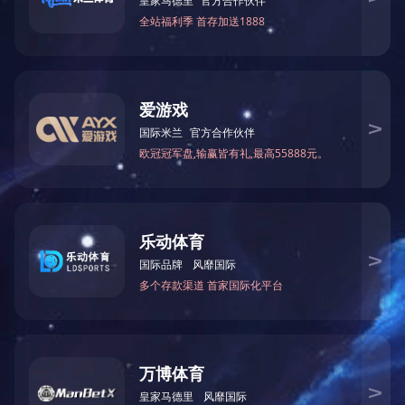
路1号（佳润酒店16楼）
）：陕西中机岩土工程有限责任公司