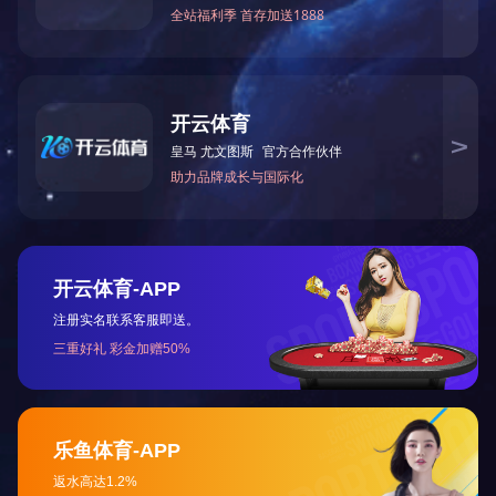
社会信用代码：91610000294200541T
CMEC手机版
CMEC
华体会官方网页版
|
江南平台
|
开云(中国)Kaiyun·官方网站
|
乐竞官网
登录入口
|
九州平台
|
乐鱼网页版
|
c7网页版
|
网投在线
|
开云体育APP网