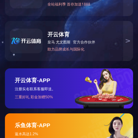
CMEC手机版
CMEC官方微信
华体会官方网页版
|
江南平台
|
开云(中国)Kaiyun·官方网站
|
乐竞官网
登录入口
|
九州平台
|
乐鱼网页版
|
c7网页版
|
网投在线
|
开云体育APP网
登录 | 买球投注平台 | 开云体育在线官方入口
|
华体会官方网页版
|
江南平台
|
开云(中国)Kaiyun·官方网站
|
乐竞官网登
录入口
|
九州平台
|
乐鱼网页版
|
c7网页版
|
网投在线
|
开云体育APP网登
录 | 买球投注平台 | 开云体育在线官方入口
|