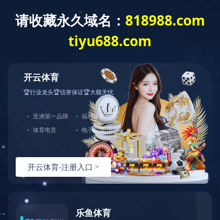
EN
|
繁體
业务领域
社会责任
企业文化
加入我们