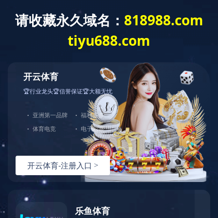
EN
|
繁體
业务领域
社会责任
企业文化
加入我们