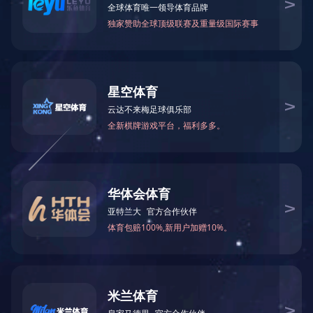
中国电力工程有限公司马来西亚代表处
发布时间：2024-03-04
文章来源：
阅读次数：
文字大小：【
大
中
（全称）：中国电力工程有限公司马来西亚代表处
证第1000201200219号