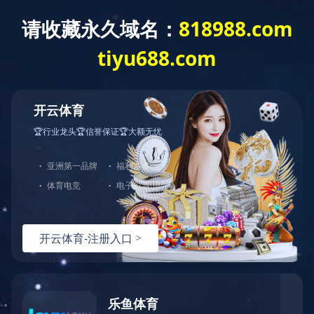
EN
|
繁體
业务领域
社会责任
企业文化
加入我们