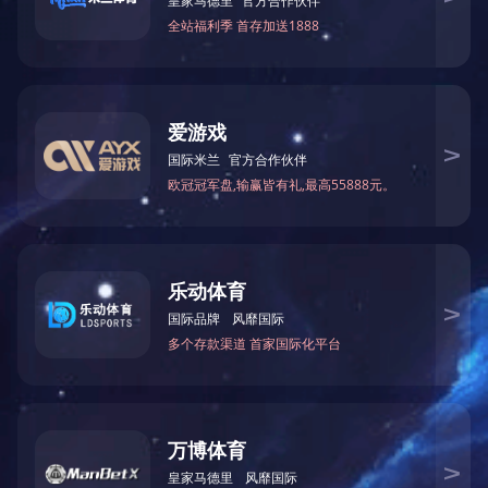
）：乐竞官网