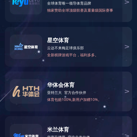
中设兰卡有限责任公司
发布时间：2024-03-04
文章来源：
阅读次数：
文字大小：【
大
中
（全称）：中设兰卡有限责任公司
RIVATE) LIMITED
一社会信用代码：100008034911100127