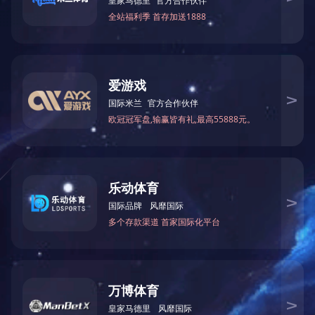
orld Trade Center, Echelon, Colombo.