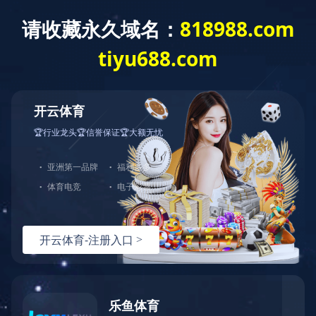
EN
|
繁體
业务领域
社会责任
企业文化
加入我们