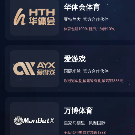
乐竞官网越南代表处
4-03-04
文章来源：
阅读次数：
文字大小：【
大
中
小
】
官网越南代表处
1100176号