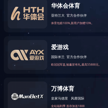
中国机械设备香港有限公司
4-03-04
文章来源：
阅读次数：
文字大小：【
大
中
小
】
机械设备香港有限公司
K) co, Ltd