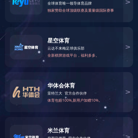
中设工程机械进出口有限责任公司
发布时间：2021-12-13
文章来源：
阅读次数：
文字大小：【
大
中
司（CMECE）简称“中设工程”，成立于1995年，是CMEC的全资
能力的一流产品与服务集成商！”
研发、生产组织、质量控制、商务运作、物流服务、项目管理等多方面
及工业化领域专业化发展；依托海内外资源及丰富的贸易经验开展供应链
服务业务等，业务遍及世界五大洲30多个国家和地区。进口业务主要集
洲、非洲、日本、韩国、中亚等国家和地区。出口业务主要集中在高端机
领域，为海外客户提供整体解决方案，包括产品设计、设备选型、质量控
等全产业链服务。中设工程的国内贸易业务聚焦于电力设备，涵盖发电、
方电网、飞利浦、美国通用电气、日本东芝等世界知名企业，在中国电力行